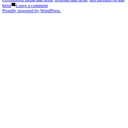
Secara
on
berat
Leave a comment
Rutin
Ganti
Proudly powered by WordPress.
Agar
Oli
Proyek
Alat
Tetap
Berat
Lancar”
Secara
Rutin
Agar
Proyek
Tetap
Lancar