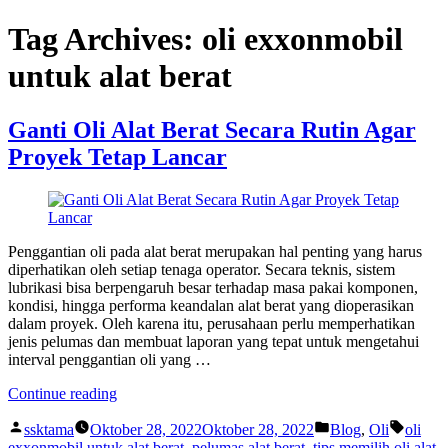
Skip
Tag Archives:
oli exxonmobil
to
content
untuk alat berat
Ganti Oli Alat Berat Secara Rutin Agar
Proyek Tetap Lancar
Penggantian oli pada alat berat merupakan hal penting yang harus
diperhatikan oleh setiap tenaga operator. Secara teknis, sistem
lubrikasi bisa berpengaruh besar terhadap masa pakai komponen,
kondisi, hingga performa keandalan alat berat yang dioperasikan
dalam proyek. Oleh karena itu, perusahaan perlu memperhatikan
jenis pelumas dan membuat laporan yang tepat untuk mengetahui
interval penggantian oli yang …
“Ganti
Continue reading
Oli
Posted
Posted
Tags:
Alat
ssktama
Oktober 28, 2022
Oktober 28, 2022
Blog
,
Oli
oli
by
in
Berat
exxonmobil untuk alat berat
,
pelumas alat berat
,
tips memilih oli alat