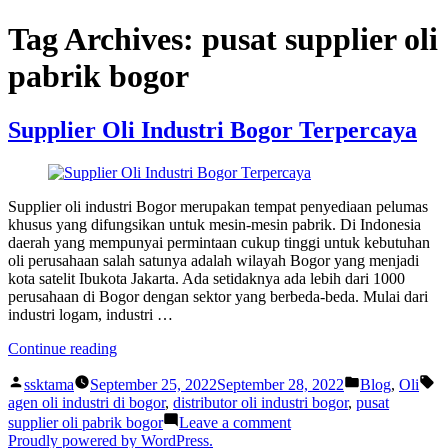
Skip
Tag Archives:
pusat supplier oli
to
content
pabrik bogor
Supplier Oli Industri Bogor Terpercaya
Supplier oli industri Bogor merupakan tempat penyediaan pelumas
khusus yang difungsikan untuk mesin-mesin pabrik. Di Indonesia
daerah yang mempunyai permintaan cukup tinggi untuk kebutuhan
oli perusahaan salah satunya adalah wilayah Bogor yang menjadi
kota satelit Ibukota Jakarta. Ada setidaknya ada lebih dari 1000
perusahaan di Bogor dengan sektor yang berbeda-beda. Mulai dari
industri logam, industri …
“Supplier
Continue reading
Oli
Posted
Posted
Ta
Industri
ssktama
September 25, 2022
September 28, 2022
Blog
,
Oli
by
in
Bogor
agen oli industri di bogor
,
distributor oli industri bogor
,
pusat
Terpercaya”
on
supplier oli pabrik bogor
Leave a comment
Supplier
Proudly powered by WordPress.