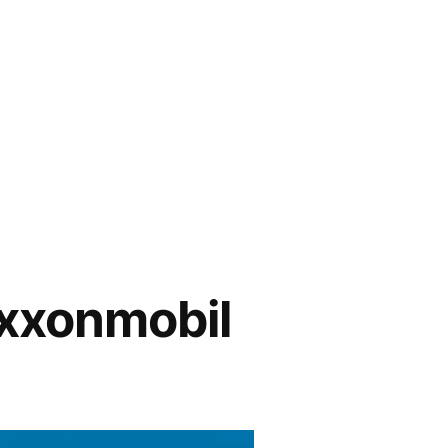
 Exxonmobil