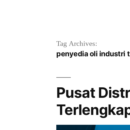
Skip
to
content
Tag Archives:
penyedia oli industri 
Pusat Distr
Terlengka