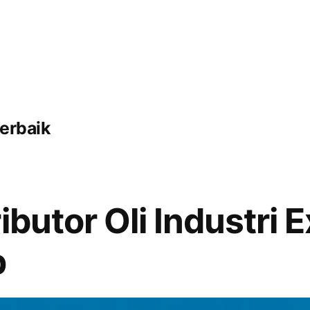
terbaik
ibutor Oli Industri
p