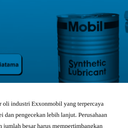
 oli industri Exxonmobil yang terpercaya
 dan pengecekan lebih lanjut. Perusahaan
m jumlah besar harus mempertimbangkan