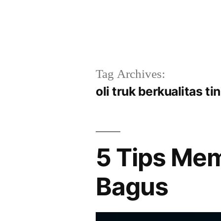
Skip
to
content
Tag Archives:
oli truk berkualitas ti
5 Tips Memi
Bagus