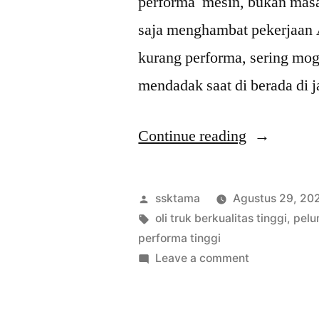
performa mesin, bukan masal
saja menghambat pekerjaan 
kurang performa, sering mo
mendadak saat di berada di 
“5
Continue reading
Tips
Memilih
Posted
ssktama
Agustus 29, 20
Oli
by
Tags:
oli truk berkualitas tinggi
,
pelu
performa tinggi
Truk
on
Leave a comment
Diesel
5
Tips
yang
Memilih