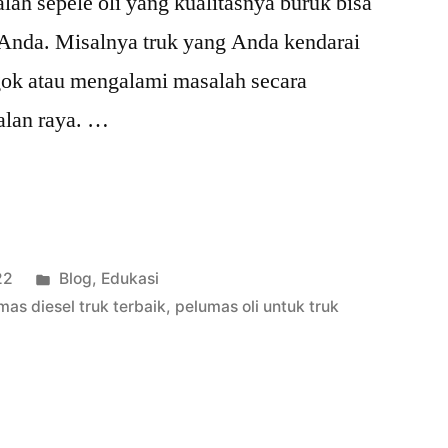
ah sepele oli yang kualitasnya buruk bisa
Anda. Misalnya truk yang Anda kendarai
gok atau mengalami masalah secara
jalan raya. …
Posted
22
Blog
,
Edukasi
in
mas diesel truk terbaik
,
pelumas oli untuk truk