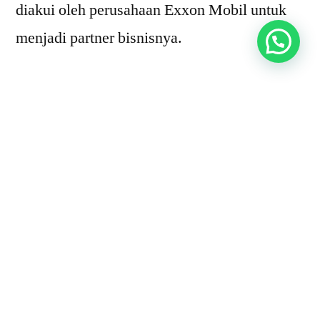
diakui oleh perusahaan Exxon Mobil untuk
menjadi partner bisnisnya.
Lebih lanjut akan Kami jelaskan hal apa saja
yang perlu diperhatikan dalam memilih
distributor pelumas oli untuk kebutuhan
industri.
3 Hal yang Harus
Diperhatikan Sebelum
Memilih Distributor