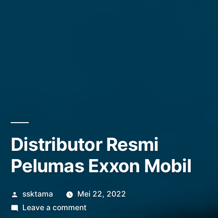
Distributor Resmi
Pelumas Exxon Mobil
Posted
ssktama
Mei 22, 2022
by
on
Leave a comment