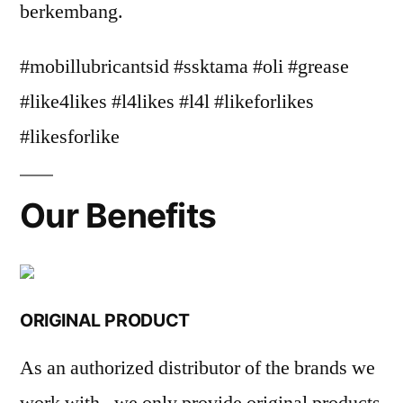
berkembang.
#mobillubricantsid #ssktama #oli #grease
#like4likes #l4likes #l4l #likeforlikes
#likesforlike
Our Benefits
ORIGINAL PRODUCT
As an authorized distributor of the brands we