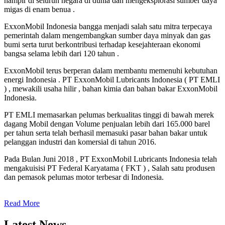
hampir di seluruh negara di dunia dan mengeksplorasi sumber daya
migas di enam benua .
ExxonMobil Indonesia bangga menjadi salah satu mitra terpecaya
pemerintah dalam mengembangkan sumber daya minyak dan gas
bumi serta turut berkontribusi terhadap kesejahteraan ekonomi
bangsa selama lebih dari 120 tahun .
ExxonMobil terus berperan dalam membantu memenuhi kebutuhan
energi Indonesia . PT ExxonMobil Lubricants Indonesia ( PT EMLI
) , mewakili usaha hilir , bahan kimia dan bahan bakar ExxonMobil
Indonesia.
PT EMLI memasarkan pelumas berkualitas tinggi di bawah merek
dagang Mobil dengan Volume penjualan lebih dari 165.000 barel
per tahun serta telah berhasil memasuki pasar bahan bakar untuk
pelanggan industri dan komersial di tahun 2016.
Pada Bulan Juni 2018 , PT ExxonMobil Lubricants Indonesia telah
mengakuisisi PT Federal Karyatama ( FKT ) , Salah satu produsen
dan pemasok pelumas motor terbesar di Indonesia.
Read More
Latest News