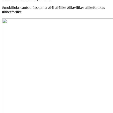
#mobillubricantsid #ssktama #l4l #l4like #like4likes #likeforlikes
#likesforlike