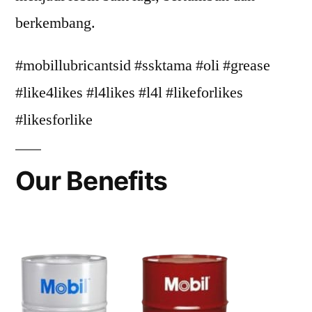
berkembang.
#mobillubricantsid #ssktama #oli #grease
#like4likes #l4likes #l4l #likeforlikes
#likesforlike
Our Benefits