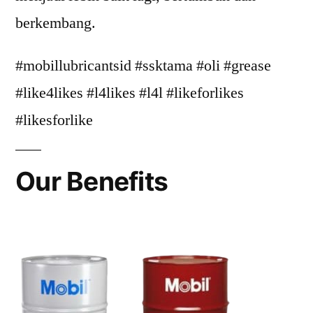
berkembang.
#mobillubricantsid #ssktama #oli #grease
#like4likes #l4likes #l4l #likeforlikes
#likesforlike
Our Benefits