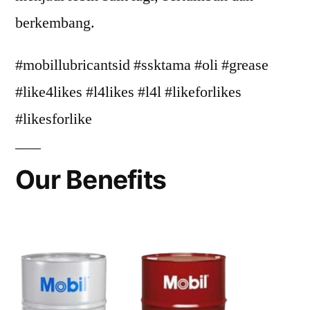
berkembang.
#mobillubricantsid #ssktama #oli #grease
#like4likes #l4likes #l4l #likeforlikes
#likesforlike
Our Benefits