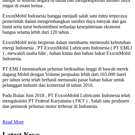
hampir di seluruh negara di dunia dan mengeksplorasi sumber daya
migas di enam benua .
ExxonMobil Indonesia bangga menjadi salah satu mitra terpecaya
pemerintah dalam mengembangkan sumber daya minyak dan gas
bumi serta turut berkontribusi terhadap kesejahteraan ekonomi
bangsa selama lebih dari 120 tahun .
ExxonMobil terus berperan dalam membantu memenuhi kebutuhan
energi Indonesia . PT ExxonMobil Lubricants Indonesia ( PT EMLI
) , mewakili usaha hilir , bahan kimia dan bahan bakar ExxonMobil
Indonesia.
PT EMLI memasarkan pelumas berkualitas tinggi di bawah merek
dagang Mobil dengan Volume penjualan lebih dari 165.000 barel
per tahun serta telah berhasil memasuki pasar bahan bakar untuk
pelanggan industri dan komersial di tahun 2016.
Pada Bulan Juni 2018 , PT ExxonMobil Lubricants Indonesia telah
mengakuisisi PT Federal Karyatama ( FKT ) , Salah satu produsen
dan pemasok pelumas motor terbesar di Indonesia.
Read More
Latest News