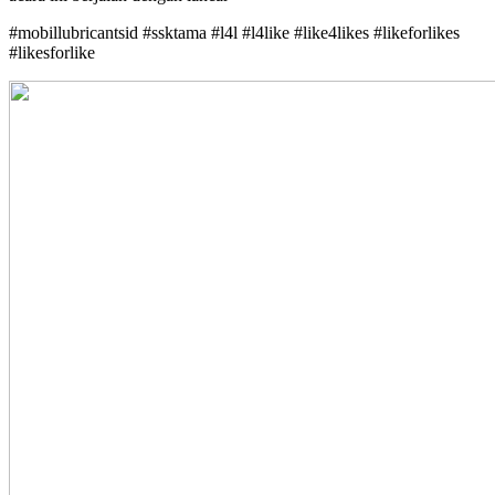
#mobillubricantsid #ssktama #l4l #l4like #like4likes #likeforlikes
#likesforlike