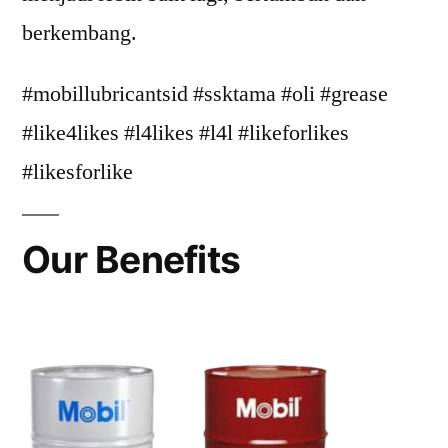
berkembang.
#mobillubricantsid #ssktama #oli #grease
#like4likes #l4likes #l4l #likeforlikes
#likesforlike
Our Benefits