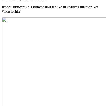
#mobillubricantsid #ssktama #l4l #l4like #like4likes #likeforlikes
#likesforlike