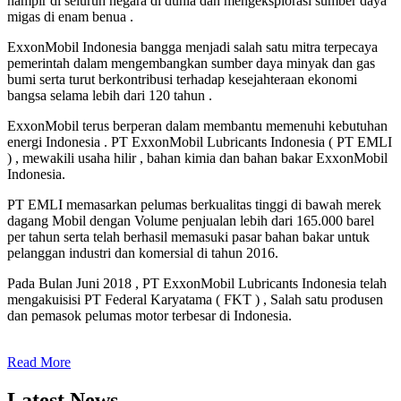
hampir di seluruh negara di dunia dan mengeksplorasi sumber daya
migas di enam benua .
ExxonMobil Indonesia bangga menjadi salah satu mitra terpecaya
pemerintah dalam mengembangkan sumber daya minyak dan gas
bumi serta turut berkontribusi terhadap kesejahteraan ekonomi
bangsa selama lebih dari 120 tahun .
ExxonMobil terus berperan dalam membantu memenuhi kebutuhan
energi Indonesia . PT ExxonMobil Lubricants Indonesia ( PT EMLI
) , mewakili usaha hilir , bahan kimia dan bahan bakar ExxonMobil
Indonesia.
PT EMLI memasarkan pelumas berkualitas tinggi di bawah merek
dagang Mobil dengan Volume penjualan lebih dari 165.000 barel
per tahun serta telah berhasil memasuki pasar bahan bakar untuk
pelanggan industri dan komersial di tahun 2016.
Pada Bulan Juni 2018 , PT ExxonMobil Lubricants Indonesia telah
mengakuisisi PT Federal Karyatama ( FKT ) , Salah satu produsen
dan pemasok pelumas motor terbesar di Indonesia.
Read More
Latest News