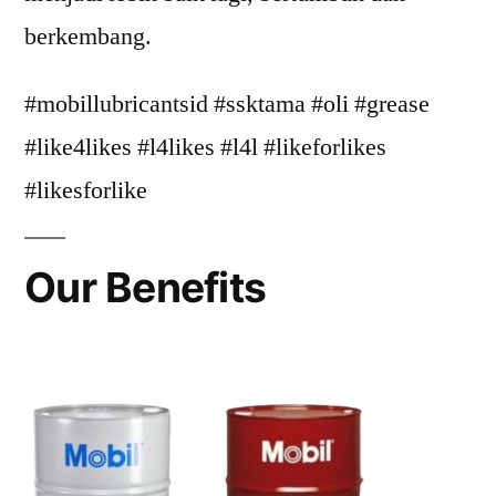
berkembang.
#mobillubricantsid #ssktama #oli #grease
#like4likes #l4likes #l4l #likeforlikes
#likesforlike
Our Benefits