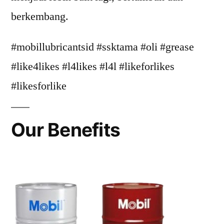
berkembang.
#mobillubricantsid #ssktama #oli #grease
#like4likes #l4likes #l4l #likeforlikes
#likesforlike
Our Benefits