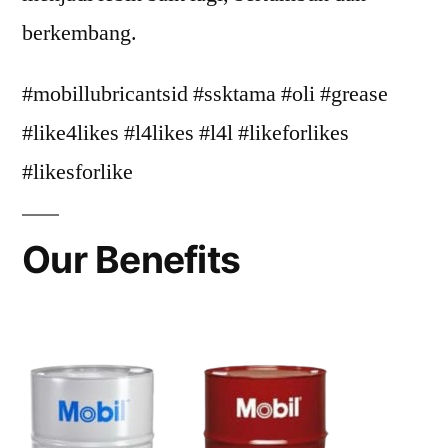
berkembang.
#mobillubricantsid #ssktama #oli #grease
#like4likes #l4likes #l4l #likeforlikes
#likesforlike
Our Benefits