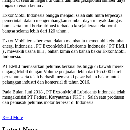
hampir di seluruh negara di dunia dan mengeksplorasi sumber daya
migas di enam benua .
ExxonMobil Indonesia bangga menjadi salah satu mitra terpecaya
pemerintah dalam mengembangkan sumber daya minyak dan gas
bumi serta turut berkontribusi terhadap kesejahteraan ekonomi
bangsa selama lebih dari 120 tahun .
ExxonMobil terus berperan dalam membantu memenuhi kebutuhan
energi Indonesia . PT ExxonMobil Lubricants Indonesia ( PT EMLI
) , mewakili usaha hilir , bahan kimia dan bahan bakar ExxonMobil
Indonesia.
PT EMLI memasarkan pelumas berkualitas tinggi di bawah merek
dagang Mobil dengan Volume penjualan lebih dari 165.000 barel
per tahun serta telah berhasil memasuki pasar bahan bakar untuk
pelanggan industri dan komersial di tahun 2016.
Pada Bulan Juni 2018 , PT ExxonMobil Lubricants Indonesia telah
mengakuisisi PT Federal Karyatama ( FKT ) , Salah satu produsen
dan pemasok pelumas motor terbesar di Indonesia.
Read More
Latest News