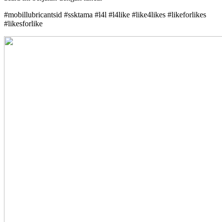
#mobillubricantsid #ssktama #l4l #l4like #like4likes #likeforlikes
#likesforlike