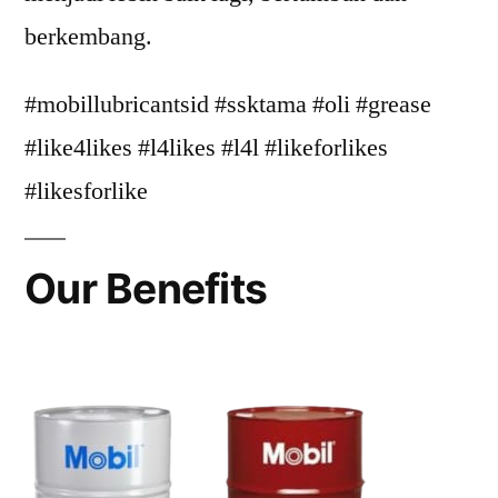
berkembang.
#mobillubricantsid #ssktama #oli #grease
#like4likes #l4likes #l4l #likeforlikes
#likesforlike
Our Benefits