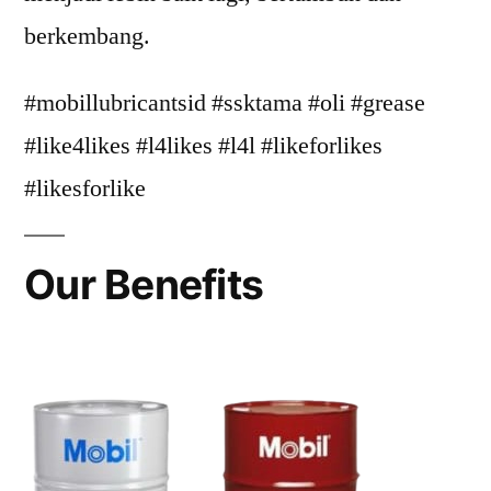
berkembang.
#mobillubricantsid #ssktama #oli #grease
#like4likes #l4likes #l4l #likeforlikes
#likesforlike
Our Benefits