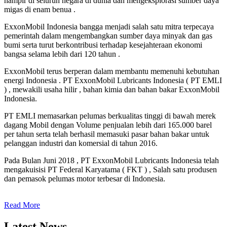
hampir di seluruh negara di dunia dan mengeksplorasi sumber daya
migas di enam benua .
ExxonMobil Indonesia bangga menjadi salah satu mitra terpecaya
pemerintah dalam mengembangkan sumber daya minyak dan gas
bumi serta turut berkontribusi terhadap kesejahteraan ekonomi
bangsa selama lebih dari 120 tahun .
ExxonMobil terus berperan dalam membantu memenuhi kebutuhan
energi Indonesia . PT ExxonMobil Lubricants Indonesia ( PT EMLI
) , mewakili usaha hilir , bahan kimia dan bahan bakar ExxonMobil
Indonesia.
PT EMLI memasarkan pelumas berkualitas tinggi di bawah merek
dagang Mobil dengan Volume penjualan lebih dari 165.000 barel
per tahun serta telah berhasil memasuki pasar bahan bakar untuk
pelanggan industri dan komersial di tahun 2016.
Pada Bulan Juni 2018 , PT ExxonMobil Lubricants Indonesia telah
mengakuisisi PT Federal Karyatama ( FKT ) , Salah satu produsen
dan pemasok pelumas motor terbesar di Indonesia.
Read More
Latest News