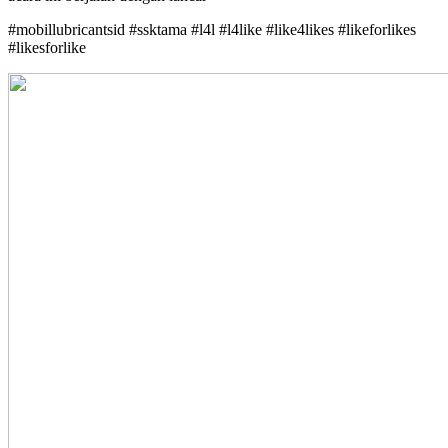
#mobillubricantsid #ssktama #l4l #l4like #like4likes #likeforlikes
#likesforlike