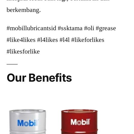
berkembang.
#mobillubricantsid #ssktama #oli #grease
#like4likes #l4likes #l4l #likeforlikes
#likesforlike
Our Benefits