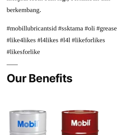
berkembang.
#mobillubricantsid #ssktama #oli #grease
#like4likes #l4likes #l4l #likeforlikes
#likesforlike
Our Benefits