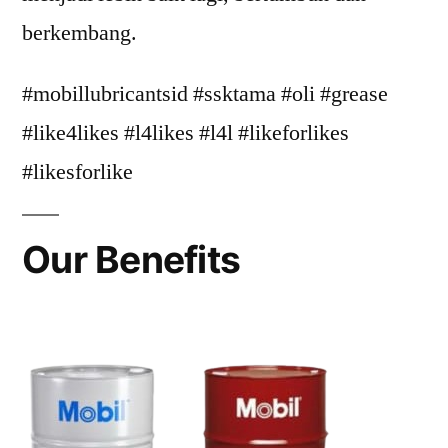
berkembang.
#mobillubricantsid #ssktama #oli #grease
#like4likes #l4likes #l4l #likeforlikes
#likesforlike
Our Benefits