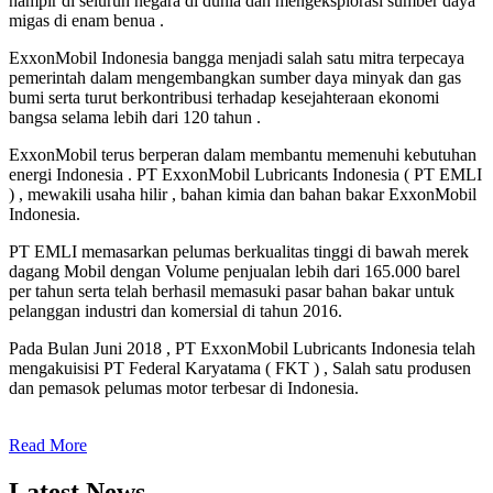
hampir di seluruh negara di dunia dan mengeksplorasi sumber daya
migas di enam benua .
ExxonMobil Indonesia bangga menjadi salah satu mitra terpecaya
pemerintah dalam mengembangkan sumber daya minyak dan gas
bumi serta turut berkontribusi terhadap kesejahteraan ekonomi
bangsa selama lebih dari 120 tahun .
ExxonMobil terus berperan dalam membantu memenuhi kebutuhan
energi Indonesia . PT ExxonMobil Lubricants Indonesia ( PT EMLI
) , mewakili usaha hilir , bahan kimia dan bahan bakar ExxonMobil
Indonesia.
PT EMLI memasarkan pelumas berkualitas tinggi di bawah merek
dagang Mobil dengan Volume penjualan lebih dari 165.000 barel
per tahun serta telah berhasil memasuki pasar bahan bakar untuk
pelanggan industri dan komersial di tahun 2016.
Pada Bulan Juni 2018 , PT ExxonMobil Lubricants Indonesia telah
mengakuisisi PT Federal Karyatama ( FKT ) , Salah satu produsen
dan pemasok pelumas motor terbesar di Indonesia.
Read More
Latest News