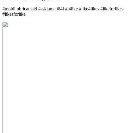
#mobillubricantsid #ssktama #l4l #l4like #like4likes #likeforlikes
#likesforlike