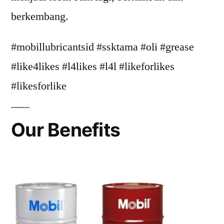
berkembang.
#mobillubricantsid #ssktama #oli #grease
#like4likes #l4likes #l4l #likeforlikes
#likesforlike
Our Benefits