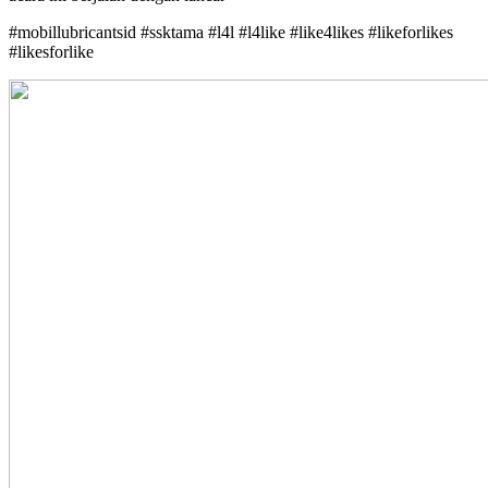
#mobillubricantsid #ssktama #l4l #l4like #like4likes #likeforlikes
#likesforlike