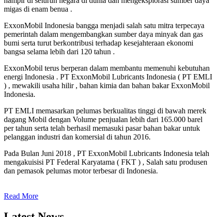
hampir di seluruh negara di dunia dan mengeksplorasi sumber daya
migas di enam benua .
ExxonMobil Indonesia bangga menjadi salah satu mitra terpecaya
pemerintah dalam mengembangkan sumber daya minyak dan gas
bumi serta turut berkontribusi terhadap kesejahteraan ekonomi
bangsa selama lebih dari 120 tahun .
ExxonMobil terus berperan dalam membantu memenuhi kebutuhan
energi Indonesia . PT ExxonMobil Lubricants Indonesia ( PT EMLI
) , mewakili usaha hilir , bahan kimia dan bahan bakar ExxonMobil
Indonesia.
PT EMLI memasarkan pelumas berkualitas tinggi di bawah merek
dagang Mobil dengan Volume penjualan lebih dari 165.000 barel
per tahun serta telah berhasil memasuki pasar bahan bakar untuk
pelanggan industri dan komersial di tahun 2016.
Pada Bulan Juni 2018 , PT ExxonMobil Lubricants Indonesia telah
mengakuisisi PT Federal Karyatama ( FKT ) , Salah satu produsen
dan pemasok pelumas motor terbesar di Indonesia.
Read More
Latest News