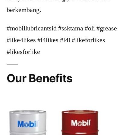
berkembang.
#mobillubricantsid #ssktama #oli #grease
#like4likes #l4likes #l4l #likeforlikes
#likesforlike
Our Benefits