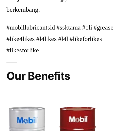
berkembang.
#mobillubricantsid #ssktama #oli #grease
#like4likes #l4likes #l4l #likeforlikes
#likesforlike
Our Benefits