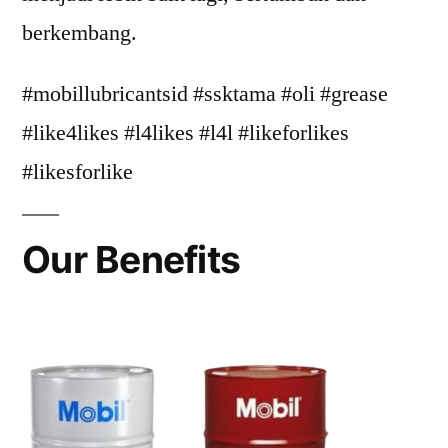
berkembang.
#mobillubricantsid #ssktama #oli #grease
#like4likes #l4likes #l4l #likeforlikes
#likesforlike
Our Benefits