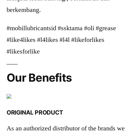
berkembang.
#mobillubricantsid #ssktama #oli #grease
#like4likes #l4likes #l4l #likeforlikes
#likesforlike
Our Benefits
ORIGINAL PRODUCT
As an authorized distributor of the brands we