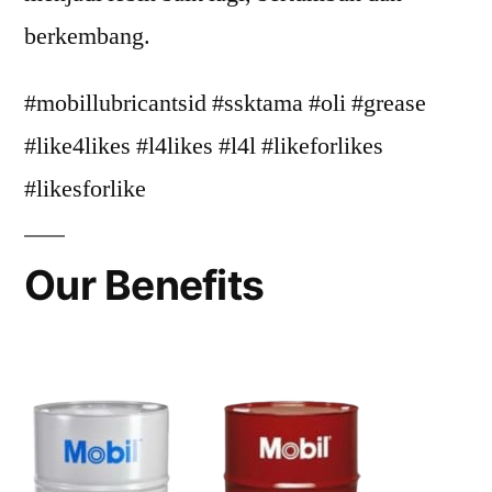
berkembang.
#mobillubricantsid #ssktama #oli #grease
#like4likes #l4likes #l4l #likeforlikes
#likesforlike
Our Benefits