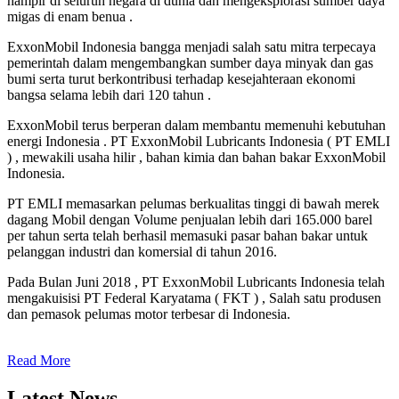
hampir di seluruh negara di dunia dan mengeksplorasi sumber daya
migas di enam benua .
ExxonMobil Indonesia bangga menjadi salah satu mitra terpecaya
pemerintah dalam mengembangkan sumber daya minyak dan gas
bumi serta turut berkontribusi terhadap kesejahteraan ekonomi
bangsa selama lebih dari 120 tahun .
ExxonMobil terus berperan dalam membantu memenuhi kebutuhan
energi Indonesia . PT ExxonMobil Lubricants Indonesia ( PT EMLI
) , mewakili usaha hilir , bahan kimia dan bahan bakar ExxonMobil
Indonesia.
PT EMLI memasarkan pelumas berkualitas tinggi di bawah merek
dagang Mobil dengan Volume penjualan lebih dari 165.000 barel
per tahun serta telah berhasil memasuki pasar bahan bakar untuk
pelanggan industri dan komersial di tahun 2016.
Pada Bulan Juni 2018 , PT ExxonMobil Lubricants Indonesia telah
mengakuisisi PT Federal Karyatama ( FKT ) , Salah satu produsen
dan pemasok pelumas motor terbesar di Indonesia.
Read More
Latest News