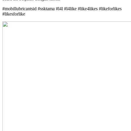
#mobillubricantsid #ssktama #l4l #l4like #like4likes #likeforlikes
#likesforlike