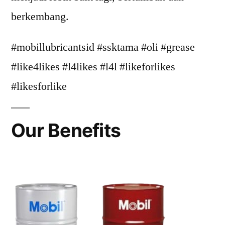
berkembang.
#mobillubricantsid #ssktama #oli #grease
#like4likes #l4likes #l4l #likeforlikes
#likesforlike
Our Benefits