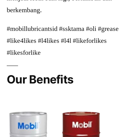
berkembang.
#mobillubricantsid #ssktama #oli #grease
#like4likes #l4likes #l4l #likeforlikes
#likesforlike
Our Benefits