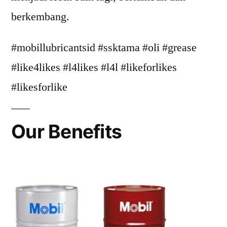
berkembang.
#mobillubricantsid #ssktama #oli #grease
#like4likes #l4likes #l4l #likeforlikes
#likesforlike
Our Benefits