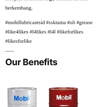
berkembang.
#mobillubricantsid #ssktama #oli #grease
#like4likes #l4likes #l4l #likeforlikes
#likesforlike
Our Benefits