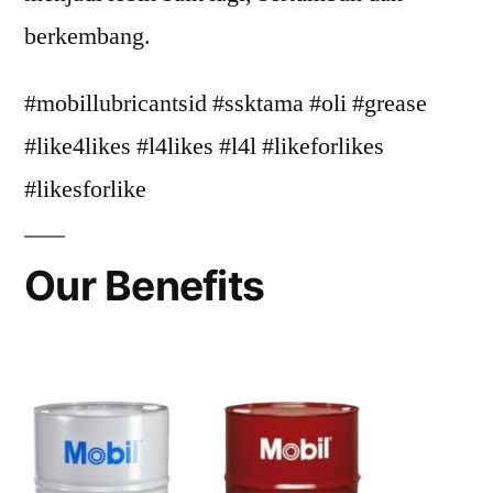
berkembang.
#mobillubricantsid #ssktama #oli #grease
#like4likes #l4likes #l4l #likeforlikes
#likesforlike
Our Benefits