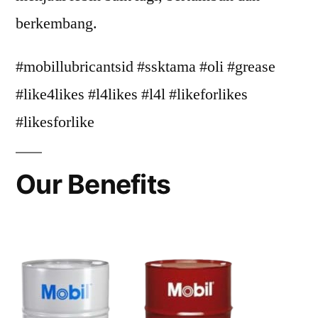
berkembang.
#mobillubricantsid #ssktama #oli #grease
#like4likes #l4likes #l4l #likeforlikes
#likesforlike
Our Benefits