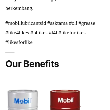
berkembang.
#mobillubricantsid #ssktama #oli #grease
#like4likes #l4likes #l4l #likeforlikes
#likesforlike
Our Benefits