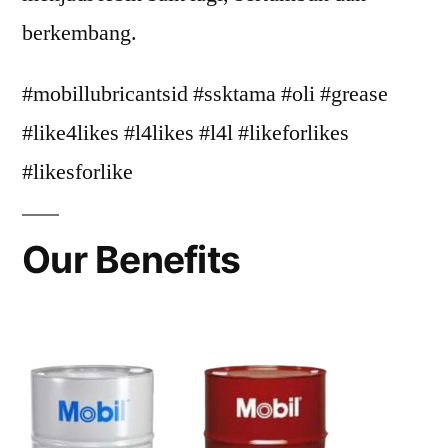
berkembang.
#mobillubricantsid #ssktama #oli #grease
#like4likes #l4likes #l4l #likeforlikes
#likesforlike
Our Benefits