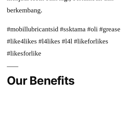
berkembang.
#mobillubricantsid #ssktama #oli #grease
#like4likes #l4likes #l4l #likeforlikes
#likesforlike
Our Benefits